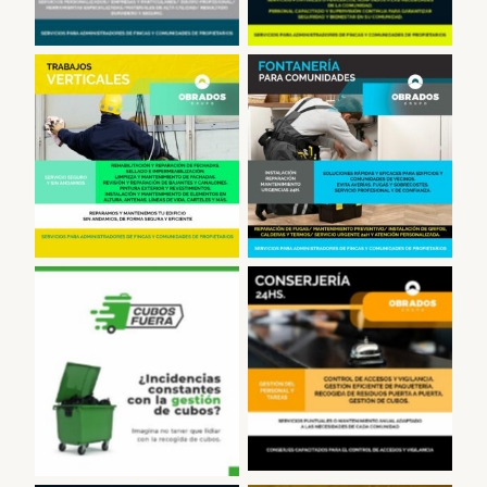
Fontanero,
Trabajos Verticales
comunidades de
vecinos
Conserjería
Sacar Cubos