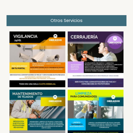
Otros Servicios
Cámaras en Portales
Cerrajería
Reparación de Tejados
Limpieza en
en Madrid
Comunidades