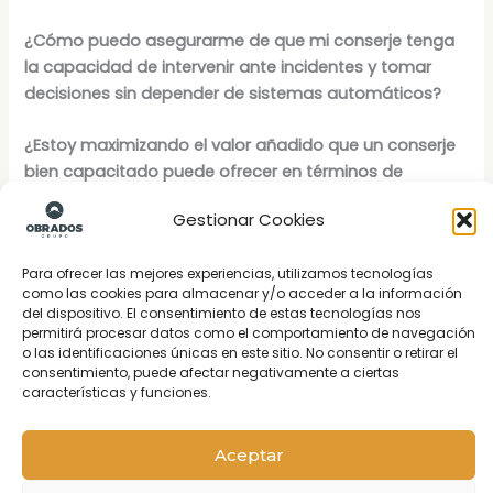
¿Cómo puedo asegurarme de que mi conserje tenga
la capacidad de intervenir ante incidentes y tomar
decisiones sin depender de sistemas automáticos?
¿Estoy maximizando el valor añadido que un conserje
bien capacitado puede ofrecer en términos de
soporte a los empleados y visitantes del edificio?
Gestionar Cookies
¿Qué tan preparado está mi conserje para gestionar
Para ofrecer las mejores experiencias, utilizamos tecnologías
situaciones fuera de lo común, como visitas no
como las cookies para almacenar y/o acceder a la información
registradas o solicitudes especiales de los inquilinos?
del dispositivo. El consentimiento de estas tecnologías nos
permitirá procesar datos como el comportamiento de navegación
o las identificaciones únicas en este sitio. No consentir o retirar el
Si buscas asegurar la protección y el bienestar de
Conserjería Madrid
consentimiento, puede afectar negativamente a ciertas
tu oficina, contar con un
servicio de conserjería para
características y funciones.
oficinas
es la opción ideal. En
Obrados.Madrid
se
encarga de gestionar la seguridad, el control de
Hola
Aceptar
accesos y la atención constante a empleados y
¿En qué podemos ayudarte?
visitantes, garantizando un entorno laboral seguro y