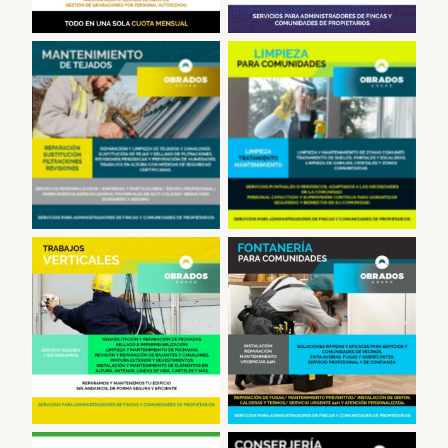
Reparación de Tejados
Limpieza en
en Madrid
Comunidades
Fontanero,
Trabajos Verticales
comunidades de
vecinos