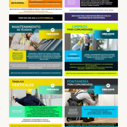
Reparación de Tejados
Limpieza en
en Madrid
Comunidades
Fontanero,
Trabajos Verticales
comunidades de
vecinos