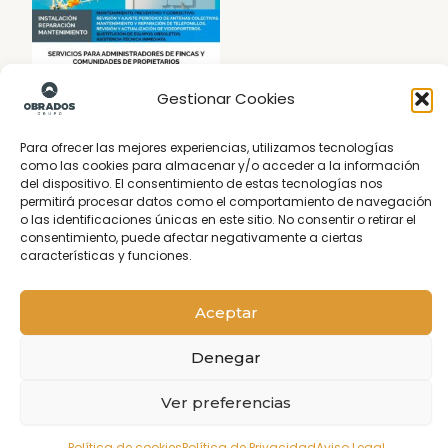
Gestionar Cookies
Para ofrecer las mejores experiencias, utilizamos tecnologías
como las cookies para almacenar y/o acceder a la información
del dispositivo. El consentimiento de estas tecnologías nos
Empresa de conserjes en Madrid
permitirá procesar datos como el comportamiento de navegación
o las identificaciones únicas en este sitio. No consentir o retirar el
Conserjería Madrid
Ofrecemos servicios de conserjería de alta calidad para
consentimiento, puede afectar negativamente a ciertas
edificios de oficinas y comunidades de vecinos en Madrid.
características y funciones.
Nuestro compromiso es garantizar la seguridad, el
mantenimiento y la limpieza de sus instalaciones. Para más
Hola
Aceptar
información sobre nuestros servicios, por favor
¿En qué podemos ayudarte?
contáctenos
Denegar
Ver preferencias
Enlaces
Abrir chat
Política de cookies
Política de Privacidad
Aviso Legal