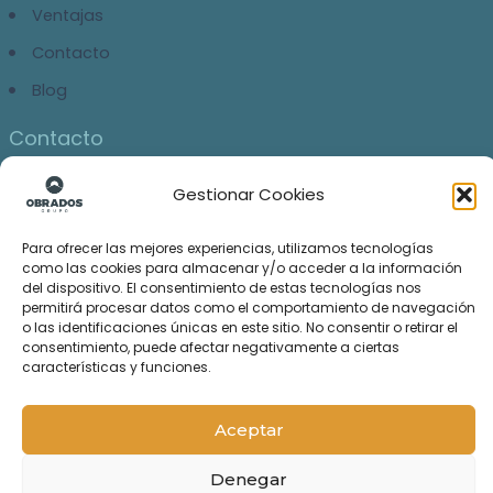
Ventajas
Contacto
Blog
Contacto
622-630-800
Gestionar Cookies
info.servicios@obrados.madrid
Para ofrecer las mejores experiencias, utilizamos tecnologías
como las cookies para almacenar y/o acceder a la información
Enlaces legales
del dispositivo. El consentimiento de estas tecnologías nos
permitirá procesar datos como el comportamiento de navegación
Política de Privacidad
o las identificaciones únicas en este sitio. No consentir o retirar el
Conserjería Madrid
consentimiento, puede afectar negativamente a ciertas
Aviso Legal
características y funciones.
Hola
Aceptar
¿En qué podemos ayudarte?
Denegar
Copyright © 2026 Servicios de conserjería | Diseño-
Robert MG